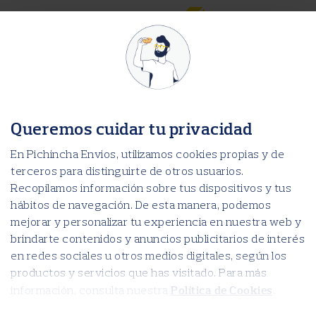
Nothing Found
It seems we can’t find what you’re looking for. Perhaps searching can help.
Search for:
Search for:
Recent Comments
Archives
Queremos cuidar tu privacidad
Categories
ALAUSI
En Pichincha Envios, utilizamos cookies propias y de
AMBATO
ANTONIO ANTE
terceros para distinguirte de otros usuarios.
ATACAMES
AZOGUES
Recopilamos información sobre tus dispositivos y tus
AZUAY
BABAHOYO
hábitos de navegación. De esta manera, podemos
BALZAR
BAÑOS DE AGUA SANTA
mejorar y personalizar tu experiencia en nuestra web y
BAZAR Y NOVEDADES DYLAN
BOLIVAR
brindarte contenidos y anuncios publicitarios de interés
BUENA FE
en redes sociales u otros medios digitales, según los
CALUMA
CAÑAR
productos y servicios que has visitado. Para más
CARCHI
CAYAMBE
Política de Cookies
información, consulta nuestra
.
CHIMBORAZO
CHONE
COTACACHI