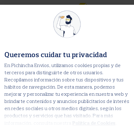
Nothing Found
It seems we can’t find what you’re looking for. Perhaps searching can help.
Search for:
Search for:
Recent Comments
Archives
Queremos cuidar tu privacidad
Categories
ALAUSI
En Pichincha Envios, utilizamos cookies propias y de
AMBATO
ANTONIO ANTE
terceros para distinguirte de otros usuarios.
ATACAMES
AZOGUES
Recopilamos información sobre tus dispositivos y tus
AZUAY
BABAHOYO
hábitos de navegación. De esta manera, podemos
BALZAR
BAÑOS DE AGUA SANTA
mejorar y personalizar tu experiencia en nuestra web y
BAZAR Y NOVEDADES DYLAN
BOLIVAR
brindarte contenidos y anuncios publicitarios de interés
BUENA FE
en redes sociales u otros medios digitales, según los
CALUMA
CAÑAR
productos y servicios que has visitado. Para más
CARCHI
CAYAMBE
Política de Cookies
información, consulta nuestra
.
CHIMBORAZO
CHONE
COTACACHI