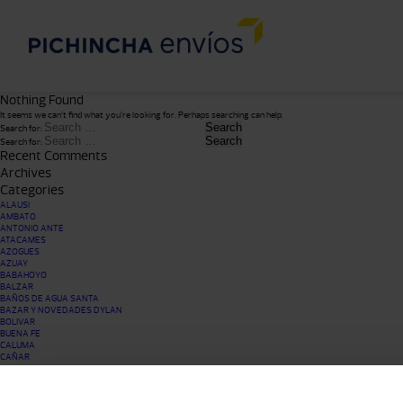
Nothing Found
It seems we can’t find what you’re looking for. Perhaps searching can help.
Search for:
Search for:
Recent Comments
Archives
Categories
ALAUSI
AMBATO
ANTONIO ANTE
ATACAMES
AZOGUES
AZUAY
BABAHOYO
BALZAR
BAÑOS DE AGUA SANTA
BAZAR Y NOVEDADES DYLAN
BOLIVAR
BUENA FE
CALUMA
CAÑAR
CARCHI
CAYAMBE
CHIMBORAZO