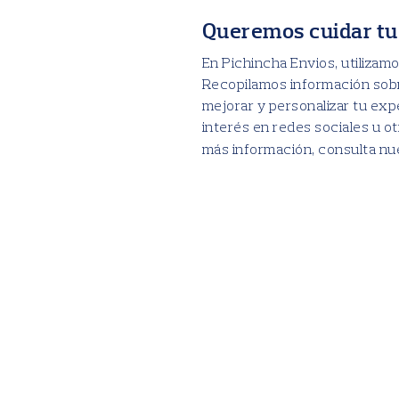
CHONE
COTACACHI
COTOPAXI
Queremos cuidar tu
CUENCA
DAULE
DURAN
En Pichincha Envios, utilizamo
EL CARMEN
EL CHACO
Recopilamos información sobr
EL EMPALME
EL GUABO
mejorar y personalizar tu exp
EL ORO
interés en redes sociales u ot
EL PANGUI
EL TRIUNFO
más información, consulta n
ESMERALDAS
ESPEJO
GALÁPAGOS
GENERAL ANTONIO ELIZALDE
GUALACEO
GUARANDA
GUAYAQUIL
GUAYAS
HUAQUILLAS
IBARRA
IMBABURA
JIPIJAPA
LA CONCORDIA
LA JOYA DE LOS SACHAS
LA LIBERTAD
LA MANA
LA TRONCAL
LAGO AGRIO
LATACUNGA
LOJA
LOS RÍOS
MACHALA