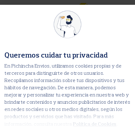
Nothing Found
It seems we can’t find what you’re looking for. Perhaps searching can help.
Search for:
Search for:
Recent Comments
Archives
Queremos cuidar tu privacidad
Categories
ALAUSI
En Pichincha Envios, utilizamos cookies propias y de
AMBATO
ANTONIO ANTE
terceros para distinguirte de otros usuarios.
ATACAMES
AZOGUES
Recopilamos información sobre tus dispositivos y tus
AZUAY
BABAHOYO
hábitos de navegación. De esta manera, podemos
BALZAR
BAÑOS DE AGUA SANTA
mejorar y personalizar tu experiencia en nuestra web y
BAZAR Y NOVEDADES DYLAN
BOLIVAR
brindarte contenidos y anuncios publicitarios de interés
BUENA FE
en redes sociales u otros medios digitales, según los
CALUMA
CAÑAR
productos y servicios que has visitado. Para más
CARCHI
CAYAMBE
Política de Cookies
información, consulta nuestra
.
CHIMBORAZO
CHONE
COTACACHI